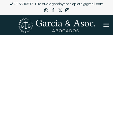
221 5380597
estudiogarciayasoclaplata@gmail.com
Filtrar por Categoría
Accidente y enfermedad de trabajo
(1)
Condiciones de Trabajo
(11)
Disolución de la relación de trabajo
(11)
Otras áreas de práctica
(1)
Sin categoría
(5)
Trabajo en negro
(4)